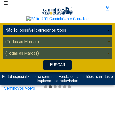
Portal especializado na compra e venda de caminhões, carretas e
implementos rodoviários